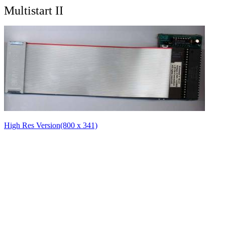
Multistart II
High Res Version(800 x 341)